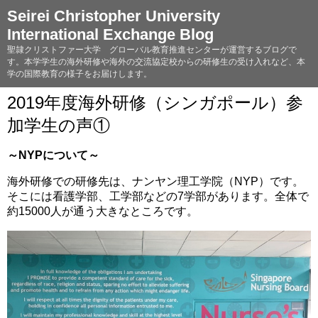
Seirei Christopher University
International Exchange Blog
聖隷クリストファー大学 グローバル教育推進センターが運営するブログで
す。本学学生の海外研修や海外の交流協定校からの研修生の受け入れなど、本
学の国際教育の様子をお届けします。
2019年度海外研修（シンガポール）参
加学生の声①
～NYPについて～
海外研修での研修先は、ナンヤン理工学院（NYP）です。
そこには看護学部、工学部などの7学部があります。全体で
約15000人が通う大きなところです。