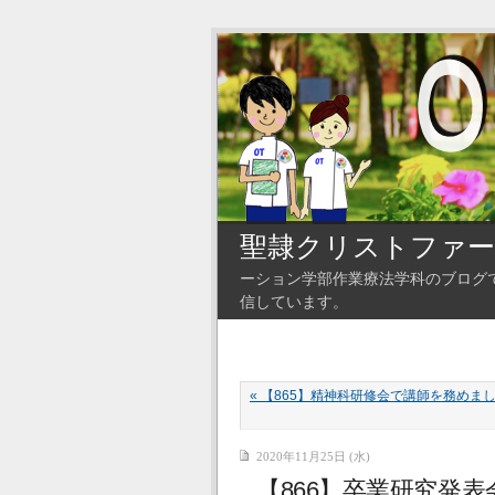
聖隷クリストファー
ーション学部作業療法学科のブログ
信しています。
« 【865】精神科研修会で講師を務めま
2020年11月25日 (水)
【866】卒業研究発