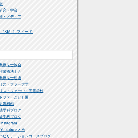
報
研究・学会
載・メディア
S（XML）フィード
業療法士協会
作業療法士会
業療法士連盟
リストファー大学
リストファー中・高等学校
トファーこども園
史資料館
法学科ブログ
覚学科ブログ
nstagram
Youtubeまとめ
ハビリテーションコースブログ