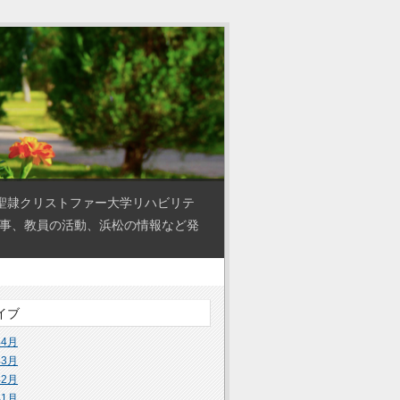
聖隷クリストファー大学リハビリテ
の事、教員の活動、浜松の情報など発
イブ
年4月
年3月
年2月
年1月