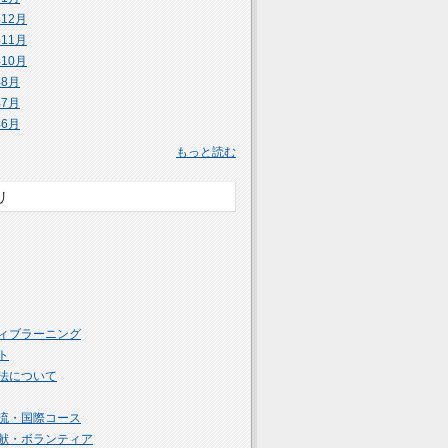
年12月
年11月
年10月
年8月
年7月
年6月
もっと読む
リ
ィブラーニング
ト
法について
流・国際コース
献・ボランティア