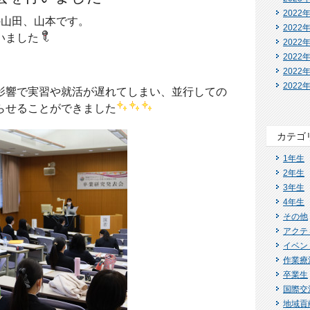
2022
の山田、山本です。
2022
いました
2022
2022
2022
2022
影響で実習や就活が遅れてしまい、
並行しての
らせることができました
カテゴ
1年生
2年生
3年生
4年生
その他
アクテ
イベン
作業療
卒業生
国際交
地域貢