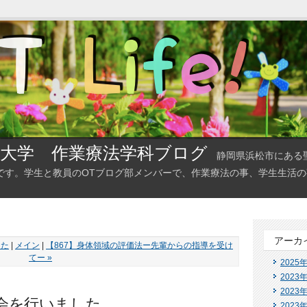
大学 作業療法学科ブログ
静岡県浜松市にある
です。学生と教員のOTブログ部メンバーで、作業療法の事、学生生活
アーカ
した
|
メイン
|
【867】身体領域の評価法ー先輩からの指導を受け
てー »
2025
2023
2023
表会を行いました
2023