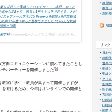
教員情
業を並行して実施していますが・・・本日、やっと
教育・
学式から約2ヶ月、教員も1年生を大学で迎えることが
新聞掲
ファー大学 #SCU #seireiot #聖隷ot #作業療法
#作業療法士の卵 #1年生 #やっと登校できました #いろんな気持
RS
で掃除と消毒
法学科
(@seireiot)がシェアした投稿 -
2020年 6月月2日午前3時58分PDT
リンク
日本作
静岡県
世界作
双方向コミュニケーションに慣れてきたことも
聖隷ク
ンチパーティーを開催しました
聖隷ク
クリス
は教室に学生・教員が集まって開催しますが、
聖隷歴
」を避けるため、今年はオンラインでの開催と
理学療
言語聴
OT学科I
OT学科
国際リ