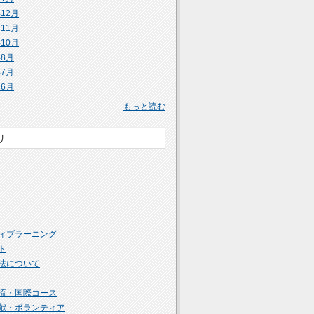
年12月
年11月
年10月
年8月
年7月
年6月
もっと読む
リ
ィブラーニング
ト
法について
流・国際コース
献・ボランティア