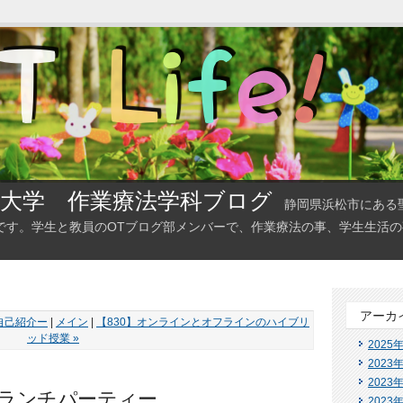
大学 作業療法学科ブログ
静岡県浜松市にある
です。学生と教員のOTブログ部メンバーで、作業療法の事、学生生活
アーカ
員自己紹介ー
|
メイン
|
【830】オンラインとオフラインのハイブリ
ッド授業 »
2025
2023
2023
・ランチパーティー
2023