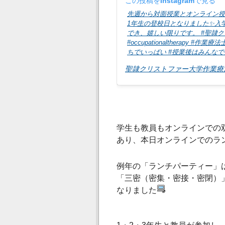
この投稿をInstagramで見る
先週から対面授業とオンライン授
1年生の登校日となりました✨入
でき、嬉しい限りです。 #聖隷クリスト
#occupationaltherapy 
ちでいっぱい #授業後はみんな
聖隷クリストファー大学作業療
学生も教員もオンラインでの
あり、本日
オンラインでのラ
例年の「ランチパーティー」
「三密（密集・密接・密閉）
なりました