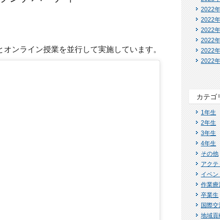
2022
2022
。
2022
2022
とオンライン授業を並行して実施しています。
2022
2022
カテゴ
1年生
2年生
3年生
4年生
その他
アクテ
イベン
作業療
卒業生
国際交
地域貢