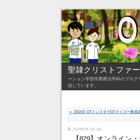
聖隷クリストファー
ーション学部作業療法学科のブログ
信しています。
« 【828】OTインスタでOTクイズー教
2020年6月 5日 (金)
【829】オンライン