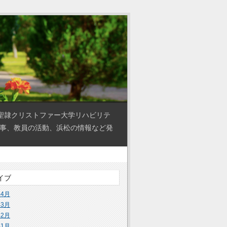
聖隷クリストファー大学リハビリテ
の事、教員の活動、浜松の情報など発
イブ
年4月
年3月
年2月
年1月