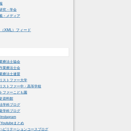
報
研究・学会
載・メディア
S（XML）フィード
業療法士協会
作業療法士会
業療法士連盟
リストファー大学
リストファー中・高等学校
トファーこども園
史資料館
法学科ブログ
覚学科ブログ
nstagram
Youtubeまとめ
ハビリテーションコースブログ