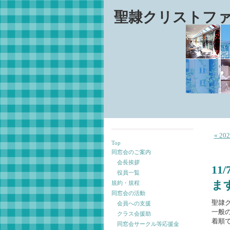
聖隷クリストフ
« 
Top
同窓会のご案内
会長挨拶
1
役員一覧
ま
規約・規程
同窓会の活動
聖隷
会員への支援
一般
クラス会援助
着順
同窓会サークル等応援金