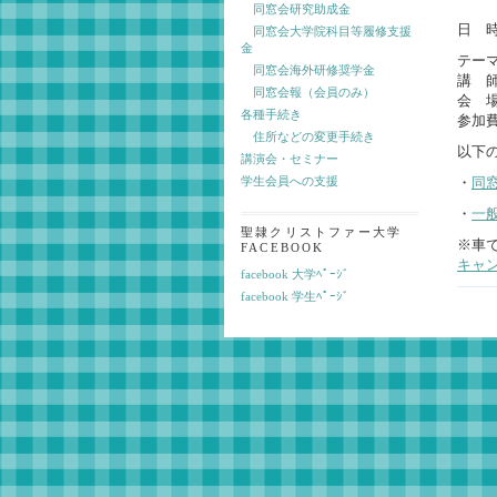
同窓会研究助成金
日 時
同窓会大学院科目等履修支援
金
テー
同窓会海外研修奨学金
講 
同窓会報（会員のみ）
会 
各種手続き
参加
住所などの変更手続き
以下
講演会・セミナー
・
同
学生会員への支援
・
一
聖隷クリストファー大学
※車
FACEBOOK
キャ
facebook 大学ﾍﾟｰｼﾞ
facebook 学生ﾍﾟｰｼﾞ