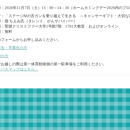
：2026年11月7日（土）13：00～14：30（ホームカミングデー2026内
マ：「ステージⅣの舌ガンを乗り越えて生きる ～キャンサーギフト・大切な
師：堀 ちえみ氏（タレント、がんサバイバー）
場：聖隷クリストファー大学1号館7階 1701大教室 およびオンライン
費：無料
のフォームからお申し込みください。
窓生・卒業生の方
般の方
でお越しの際は第一体育館南側の第一駐車場をご利用ください。
ンパスマップはこちら。