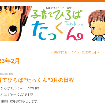
っくん
« 2023年1月
|
メイン
|
2023年3月 »
23年2月
2月21日 (火)
育てひろば”たっくん”3月の日程
ひろば”たっくん”３月の日程
ちは！”たっくん”です♡
に開催日程をお知らせします。