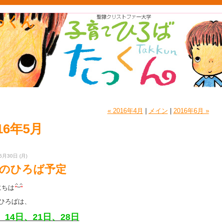
っくん
« 2016年4月
|
メイン
|
2016年6月 »
16年5月
5月30日 (月)
月のひろば予定
にちは
のひろばは、
、14日、21日、28日