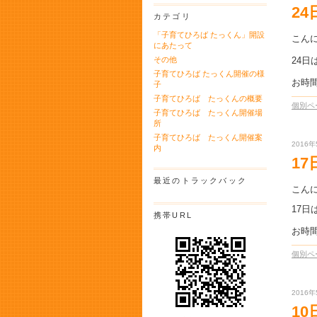
2
カテゴリ
「子育てひろば たっくん」開設
こん
にあたって
その他
24日
子育てひろば たっくん開催の様
お時
子
子育てひろば たっくんの概要
個別ペ
子育てひろば たっくん開催場
所
子育てひろば たっくん開催案
2016年
内
1
最近のトラックバック
こん
17
携帯URL
お時
個別ペ
2016年
1