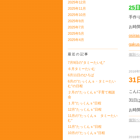
2025年12月
25
2025年11月
2025年10月
手作
2025年9月
お時
2025年7月
2025年5月
osir
2025年4月
gaku
最近の記事
個別ペ
7月9日の”タミーたいむ”
６月タミーたいむ
2016年
6月11日のひろば
3
6月の”たっくんｓ・タミーたい
む”の日程
こん
２月の”たっくんｓ”子育て相談
会
31
１月”たっくんｓ”日程
12月”たっくんｓ”日程
お時
11月の”たっくんｓ タミーたい
個別ペ
む”
11月”たっくんｓ”日程
10月の”たっくんｓ”日程
2016年