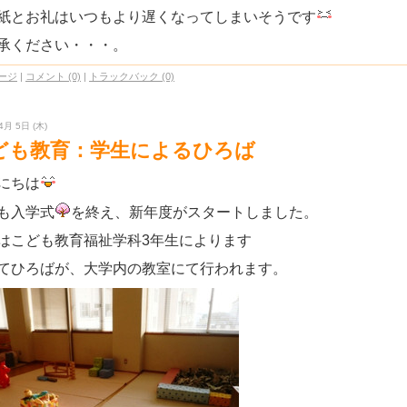
紙とお礼はいつもより遅くなってしまいそうです
承ください・・・。
ージ
|
コメント (0)
|
トラックバック (0)
4月 5日 (木)
ども教育：学生によるひろば
にちは
も入学式
を終え、新年度がスタートしました。
はこども教育福祉学科3年生によります
てひろばが、大学内の教室にて行われます。