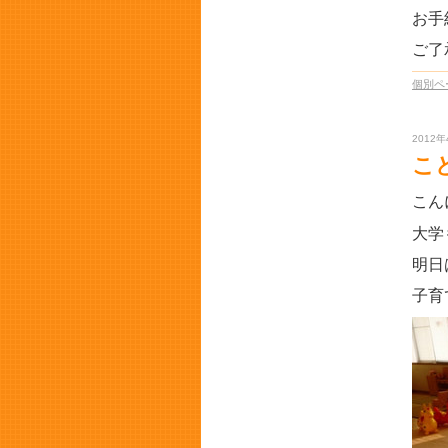
お手
ご了
個別ペ
2012年
こ
こん
大学
明日
子育