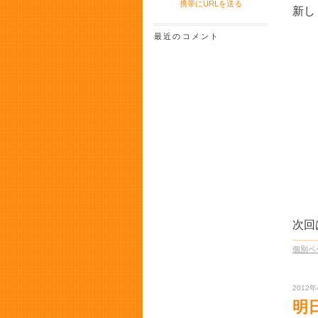
携帯にURLを送る
新し
最近のコメント
↑
次回
個別ペ
2012年
明