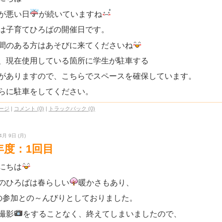
が悪い日
が続いていますね
は子育てひろばの開催日です。
間のある方はあそびに来てくださいね
、現在使用している箇所に学生が駐車する
がありますので、こちらでスペースを確保しています。
らに駐車をしてください。
ージ
|
コメント (0)
|
トラックバック (0)
4月 9日 (月)
年度：1回目
にちは
のひろばは春らしい
暖かさもあり、
の参加との～んびりとしておりました。
撮影
をすることなく、終えてしまいましたので、