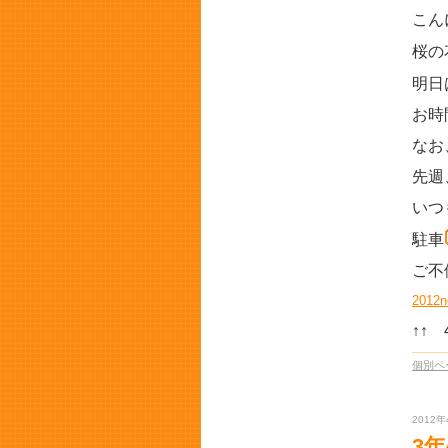
こん
桜の
明日
お時
なお
先週
いつ
駐車
ご不
2012
↑↑
個別ペ
2012年
3