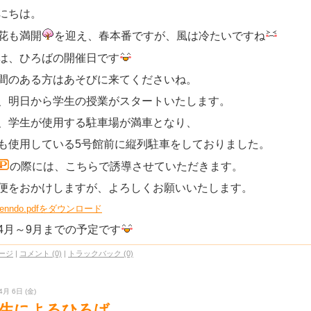
にちは。
花も満開
を迎え、春本番ですが、
風は冷たいですね
は、ひろばの開催日です
間のある方はあそびに来てくださいね。
、明日から学生の授業がスタートいたします。
、学生が使用する駐車場が満車となり、
も使用している5号館前に縦列駐車をしておりました。
の際には、こちらで誘導させていただきます。
便をおかけしますが、よろしくお願いいたします。
nenndo.pdfをダウンロード
 4月～9月までの予定です
ージ
|
コメント (0)
|
トラックバック (0)
4月 6日 (金)
年生によるひろば