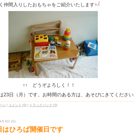
く仲間入りしたおもちゃをご紹介いたします
↑ どうぞよろしく！！
は23日（月）です。お時間のある方は、あそびにきてください
ージ
|
コメント (0)
|
トラックバック (0)
4月 8日 (日)
日はひろば開催日です