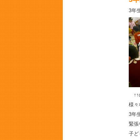
3年
↑↑
様々
3年
緊張
子ど