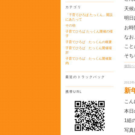
カテゴリ
天候
「子育てひろば たっくん」開設
明日
にあたって
その他
お時
子育てひろば たっくん開催の様
子
なお
子育てひろば たっくんの概要
こと
子育てひろば たっくん開催場
所
そち
子育てひろば たっくん開催案
内
個別ペ
最近のトラックバック
2012年
新
携帯URL
こん
本日
1組
写真