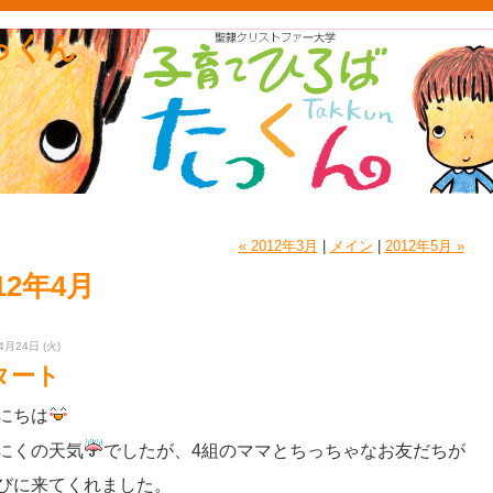
っくん
« 2012年3月
|
メイン
|
2012年5月 »
12年4月
4月24日 (火)
タート
にちは
にくの天気
でしたが、4組のママとちっちゃなお友だちが
びに来てくれました。