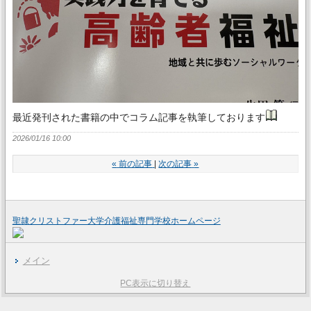
最近発刊された書籍の中でコラム記事を執筆しております
2026/01/16 10:00
«
前の記事
次の記事
»
聖隷クリストファー大学介護福祉専門学校ホームページ
メイン
PC表示に切り替え