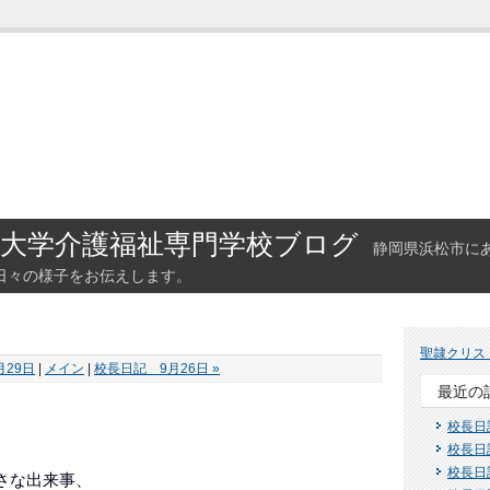
大学介護福祉専門学校ブログ
静岡県浜松市に
日々の様子をお伝えします。
聖隷クリス
月29日
|
メイン
|
校長日記 9月26日 »
最近の
校長日
校長日
校長日
さな出来事、