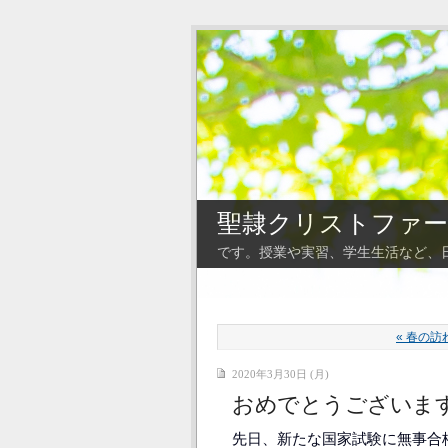
聖隷クリストファー
です。授業や実習、学生生活など、
« 春の訪
2020年3月30日 (月)
おめでとうございま
先日、新たな国家試験に無事合