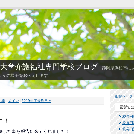
大学介護福祉専門学校ブログ
静岡県浜松市に
日々の様子をお伝えします。
聖隷クリス
れ🌸
|
メイン
|
2019年度最終日 »
最近の
校長日
す！
校長日
校長日
格した事を報告に来てくれました！