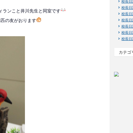
校長日
校長日
ィランこと井川先生と同室です
校長日
1匹の友がおります
校長日
校長日
校長日
校長日
カテゴ