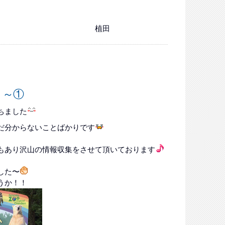
植田
ト～①
ちました
だ分からないことばかりです
もあり沢山の情報収集をさせて頂いております
した〜
うか！！