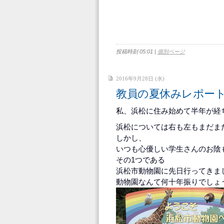
投稿時刻 05:01
|
個別ページ
2016年9月28日 (水)
教員の夏休みレポー
私、浜松に住み始めて半年が経
浜松については右も左もまだま
しかし、
いつも心優しい学生さんのお陰
その1つである
浜松市動物園に先日行ってきま
動物園なんて何十年振りでしょ