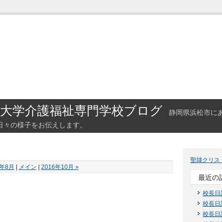
大学介護福祉専門学校ブログ
静岡県浜松市に
日々の様子をお伝えします。
聖隷クリス
6年8月
|
メイン
|
2016年10月 »
最近の
校長日
校長日
校長日